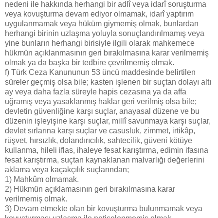
nedeni ile hakkında herhangi bir adlî veya idarî soruşturma
veya kovuşturma devam ediyor olmamak, idarî yaptırım
uygulanmamak veya hüküm giymemiş olmak, bunlardan
herhangi birinin uzlaşma yoluyla sonuçlandırılmamış veya
yine bunların herhangi birisiyle ilgili olarak mahkemece
hükmün açıklanmasının geri bırakılmasına karar verilmemiş
olmak ya da başka bir tedbire çevrilmemiş olmak.
f) Türk Ceza Kanununun 53 üncü maddesinde belirtilen
süreler geçmiş olsa bile; kasten işlenen bir suçtan dolayı altı
ay veya daha fazla süreyle hapis cezasına ya da affa
uğramış veya yasaklanmış haklar geri verilmiş olsa bile;
devletin güvenliğine karşı suçlar, anayasal düzene ve bu
düzenin işleyişine karşı suçlar, millî savunmaya karşı suçlar,
devlet sırlarına karşı suçlar ve casusluk, zimmet, irtikâp,
rüşvet, hırsızlık, dolandırıcılık, sahtecilik, güveni kötüye
kullanma, hileli iflas, ihaleye fesat karıştırma, edimin ifasına
fesat karıştırma, suçtan kaynaklanan malvarlığı değerlerini
aklama veya kaçakçılık suçlarından;
1) Mahkûm olmamak.
2) Hükmün açıklamasının geri bırakılmasına karar
verilmemiş olmak.
3) Devam etmekte olan bir kovuşturma bulunmamak veya