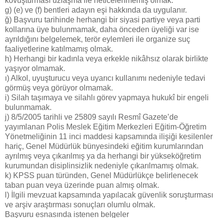
kovuşturması uzlaşma ile neticelenmemiş olmak.
g) (e) ve (f) bentleri adayın eşi hakkında da uygulanır.
ğ) Başvuru tarihinde herhangi bir siyasi partiye veya parti
kollarına üye bulunmamak, daha önceden üyeliği var ise
ayrıldığını belgelemek, terör eylemleri ile organize suç
faaliyetlerine katılmamış olmak.
h) Herhangi bir kadınla veya erkekle nikâhsız olarak birlikte
yaşıyor olmamak.
ı) Alkol, uyuşturucu veya uyarıcı kullanımı nedeniyle tedavi
görmüş veya görüyor olmamak.
i) Silah taşımaya ve silahlı görev yapmaya hukukî bir engeli
bulunmamak.
j) 8/5/2005 tarihli ve 25809 sayılı Resmî Gazete’de
yayımlanan Polis Meslek Eğitim Merkezleri Eğitim-Öğretim
Yönetmeliğinin 11 inci maddesi kapsamında ilişiği kesilenler
hariç, Genel Müdürlük bünyesindeki eğitim kurumlarından
ayrılmış veya çıkarılmış ya da herhangi bir yükseköğretim
kurumundan disiplinsizlik nedeniyle çıkarılmamış olmak.
k) KPSS puan türünden, Genel Müdürlükçe belirlenecek
taban puan veya üzerinde puan almış olmak.
l) İlgili mevzuat kapsamında yapılacak güvenlik soruşturması
ve arşiv araştırması sonuçları olumlu olmak.
Başvuru esnasında istenen belgeler