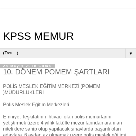
KPSS MEMUR
▼
28 Mayıs 2010 Cuma
10. DÖNEM POMEM ŞARTLARI
POLİS MESLEK EĞİTİM MERKEZİ (POMEM
)MÜDÜRLÜKLERİ
Polis Meslek Eğitim Merkezleri
Emniyet Teşkilatının ihtiyacı olan polis memurlarını
yetiştirmek üzere 4 yıllık fakülte mezunlarından aranılan
niteliklere sahip olup yapılacak sınavlarda başarılı olan
adaylara, 6 aydan az olmamak üzere polis meslek eğitimi