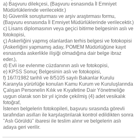
a) Başvuru dilekçesi, (Başvuru esnasında İl Emniyet
Müdürlüklerinde verilecektir.)
b) Güvenlik soruşturması ve arşiv araştırması formu,
(Başvuru esnasında İl Emniyet Müdürlüklerinde verilecektir.)
c) Lisans diplomasının veya geçici bitirme belgesinin aslı ve
fotokopisi,
ç) Askerliğini yapmış olanlardan terhis belgesi ve fotokopisi
(Askerliğini yapmamış aday, POMEM Müdürlüğüne kayıt
esnasında askerlikle ilişiği olmadığına dair belge ibraz
eder.),
d) Evli ise evlenme cüzdanının aslı ve fotokopisi,
e) KPSS Sonuç Belgesinin aslı ve fotokopisi,
f) 16/7/1982 tarihli ve 8/5105 sayılı Bakanlar Kurulu
Kararıyla yürürlüğe konulan Kamu Kurum ve Kuruluşlarında
Çalışan Personelin Kılık ve Kıyafetine Dair Yönetmeliğe
uygun olarak son bir yıl içinde çekilmiş (4) adet vesikalık
fotoğraf,
İstenen belgelerin fotokopileri, başvuru sırasında görevli
tarafından asılları ile karşılaştırılarak kontrol edildikten sonra
"Aslı Görüldü" ibaresi ile teslim alınır ve belgelerin aslı
adaya geri verilir.