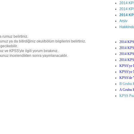
2014 K
2014 KP
2014 K
Arsiv
Hakkind
a rumuz belirtiniz.
uz ya da bitirdiğiniz okul/bölüm bilgilerini belirtiniz.
2014 KPSS
gecikebilir.
2014 KPSS
nız ve KPSS'yle ilgili yorum bırakınız.
2014 KPSS
unuz incelendikten sonra yayınlanacaktır.
2014 KPSS
KPSS'ye H
KPSS'ye N
KPSS'de Ya
B Grubu K
A Grubu K
KPSS Puan