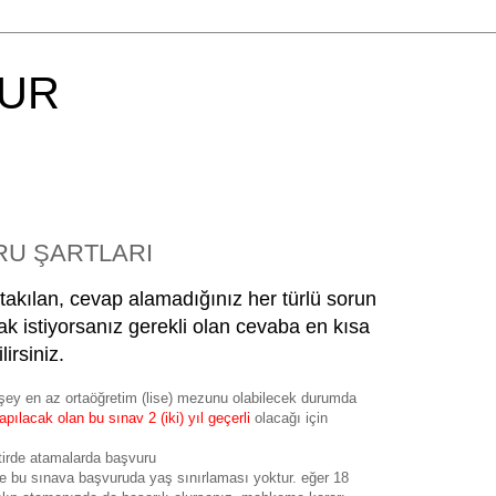
UR
RU ŞARTLARI
akılan, cevap alamadığınız her türlü sorun
k istiyorsanız gerekli olan cevaba en kısa
irsiniz.
şey en az ortaöğretim (lise) mezunu olabilecek durumda
pılacak olan bu sınav 2 (iki) yıl geçerli
olacağı için
ktirde atamalarda başvuru
ine bu sınava başvuruda yaş sınırlaması yoktur. eğer 18