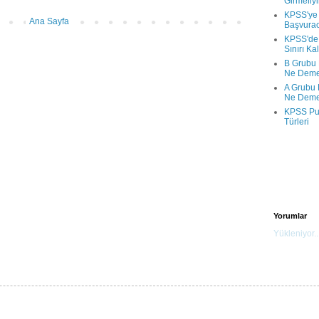
Girmeliy
KPSS'ye 
Ana Sayfa
Başvura
KPSS'de
Sınırı Kal
B Grubu 
Ne Deme
A Grubu 
Ne Deme
KPSS P
Türleri
Yorumlar
Yükleniyor..