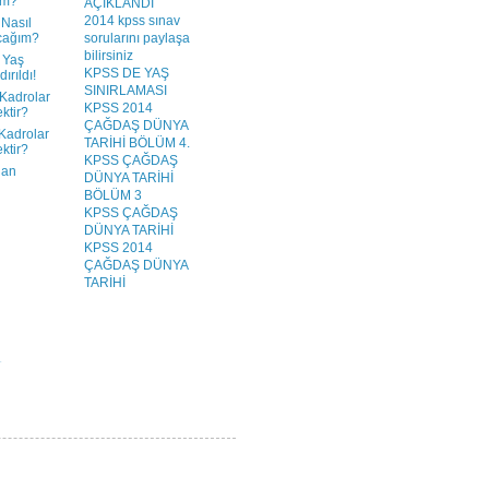
im?
AÇIKLANDI
2014 kpss sınav
Nasıl
cağım?
sorularını paylaşa
bilirsiniz
 Yaş
KPSS DE YAŞ
dırıldı!
SINIRLAMASI
Kadrolar
KPSS 2014
ktir?
ÇAĞDAŞ DÜNYA
Kadrolar
TARİHİ BÖLÜM 4.
ktir?
KPSS ÇAĞDAŞ
uan
DÜNYA TARİHİ
BÖLÜM 3
KPSS ÇAĞDAŞ
DÜNYA TARİHİ
KPSS 2014
ÇAĞDAŞ DÜNYA
TARİHİ
.