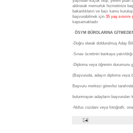
yaşından küçük olup, yeterli puan 
aldırarak memurluk hizmetinize başl
bakanlıkların ve bazı kamu kuruluşl
başvurabilmek için
35 yaş sınırını 
kapsamaktadır.
ÖSYM BÜROLARINA GİTMEDE
-Doğru olarak doldurulmuş Aday Bil
-Sınav ücretinin bankaya yatırıldığı
-Diploma veya öğrenim durumunu gös
(Başvuruda, adayın diploma veya ö
Başvuru merkezi görevlisi tarafında
bulunmayan adayların başvuruları ke
-Nüfus cüzdanı veya fotoğraflı, onay