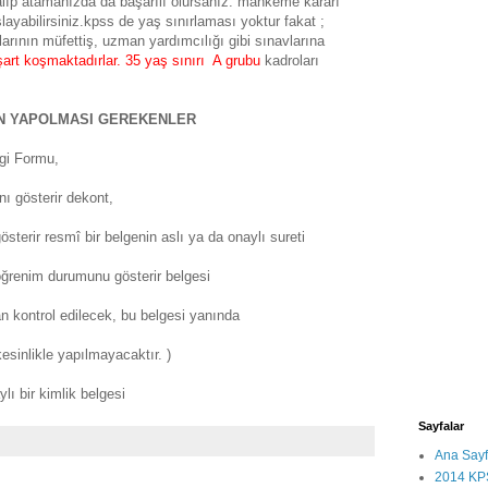
alıp atamanızda da başarılı olursanız. mahkeme kararı
ayabilirsiniz.kpss de yaş sınırlaması yoktur fakat ;
arının müfettiş, uzman yardımcılığı gibi sınavlarına
şart koşmaktadırlar. 35 yaş sınırı A grubu
kadroları
N YAPOLMASI GEREKENLER
gi Formu,
nı gösterir dekont,
terir resmî bir belgenin aslı ya da onaylı sureti
ğrenim durumunu gösterir belgesi
n kontrol edilecek, bu belgesi yanında
sinlikle yapılmayacaktır. )
lı bir kimlik belgesi
Sayfalar
Ana Say
2014 K