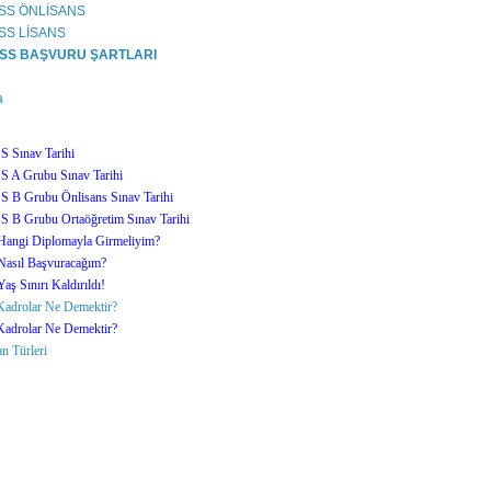
PSS ÖNLİSANS
SS LİSANS
PSS BAŞVURU ŞARTLARI
a
 Sınav Tarihi
 A Grubu Sınav Tarihi
 B Grubu Önlisans Sınav Tarihi
 B Grubu Ortaöğretim Sınav Tarihi
angi Diplomayla Girmeliyim?
asıl Başvuracağım?
ş Sınırı Kaldırıldı!
adrolar Ne Demektir?
adrolar Ne Demektir?
 Türleri