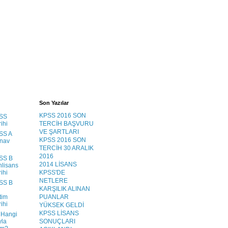
Son Yazılar
KPSS 2016 SON
SS
ihi
TERCİH BAŞVURU
VE ŞARTLARI
SS A
KPSS 2016 SON
ınav
TERCİH 30 ARALIK
2016
SS B
2014 LİSANS
lisans
ihi
KPSS'DE
NETLERE
SS B
KARŞILIK ALINAN
tim
PUANLAR
ihi
YÜKSEK GELDİ
KPSS LİSANS
 Hangi
yla
SONUÇLARI