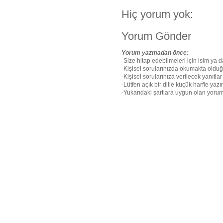
Hiç yorum yok:
Yorum Gönder
Yorum yazmadan önce:
-Size hitap edebilmeleri için isim ya d
-Kişisel sorularınızda okumakta olduğun
-Kişisel sorularınıza verilecek yanıtlar 
-Lütfen açık bir dille küçük harfle yazı
-Yukarıdaki şartlara uygun olan yorum